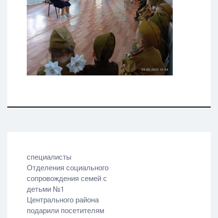
Навигация
специалисты
Отделения социального
по
сопровождения семей с
записям
детьми №1
Центрального района
подарили посетителям